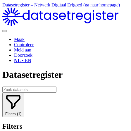
Datasetregister – Netwerk Digitaal Erfgoed (ga naar homepage)
datasetregister
Maak
Controleer
Meld aan
Doorzoek
NL
• EN
Datasetregister
Filters
(1)
Filters