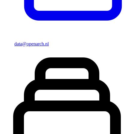
data@openarch.nl