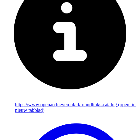
https://www.openarchieven.nl/id/foundlinks-catalog
(opent in
nieuw tabblad)