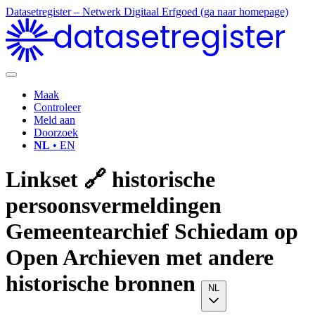
Datasetregister – Netwerk Digitaal Erfgoed (ga naar homepage)
datasetregister
Maak
Controleer
Meld aan
Doorzoek
NL
• EN
Linkset 🔗 historische
persoonsvermeldingen
Gemeentearchief Schiedam op
Open Archieven met andere
historische bronnen
NL