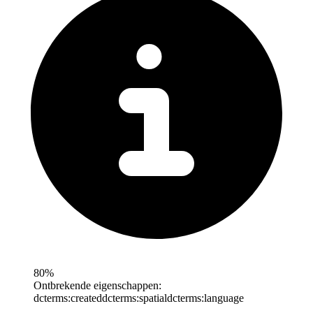
80%
Ontbrekende eigenschappen:
dcterms:created
dcterms:spatial
dcterms:language