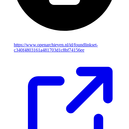
https://www.openarchieven.nl/id/foundlinkset-
c340f4803161a481703d1c8bf74156ee