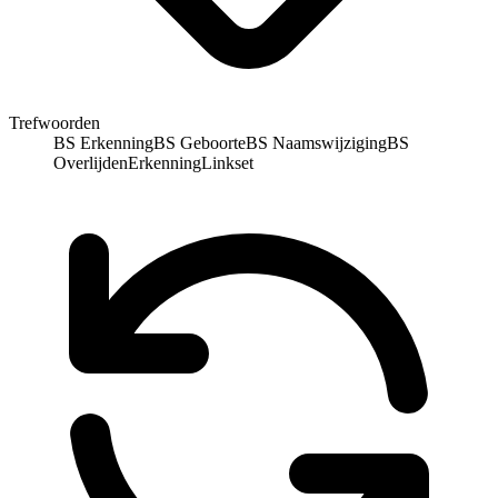
Trefwoorden
BS Erkenning
BS Geboorte
BS Naamswijziging
BS
Overlijden
Erkenning
Linkset