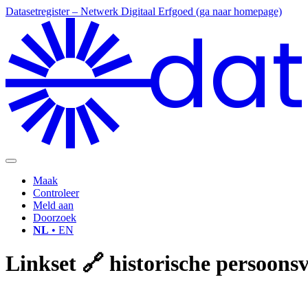
Datasetregister – Netwerk Digitaal Erfgoed (ga naar homepage)
dat
Maak
Controleer
Meld aan
Doorzoek
NL
• EN
Linkset 🔗 historische persoon