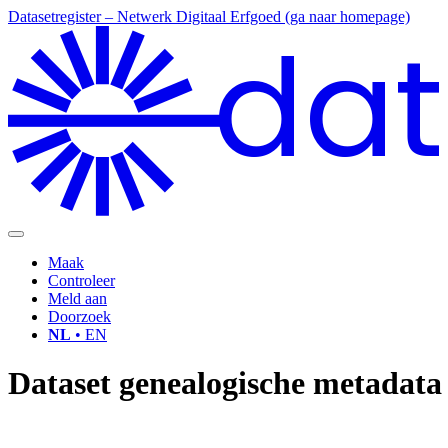
Datasetregister – Netwerk Digitaal Erfgoed (ga naar homepage)
dat
Maak
Controleer
Meld aan
Doorzoek
NL
• EN
Dataset genealogische metadata