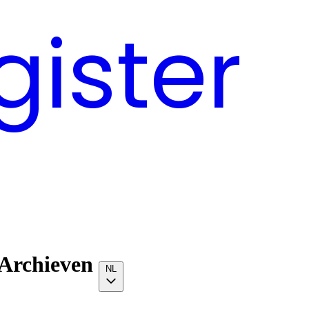
gister
 Archieven
NL