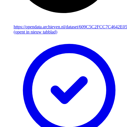
https://opendata.archieven.nl/dataset/609C5C2FCC7C4642
(opent in nieuw tabblad)