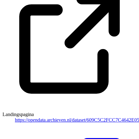
Landingspagina
https://opendata.archieven.nl/dataset/609C5C2FCC7C4642