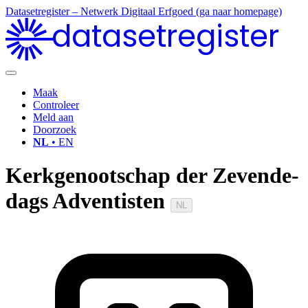
Datasetregister – Netwerk Digitaal Erfgoed (ga naar homepage)
datasetregister
Maak
Controleer
Meld aan
Doorzoek
NL
• EN
Kerkgenootschap der Zevende-
dags Adventisten
NL