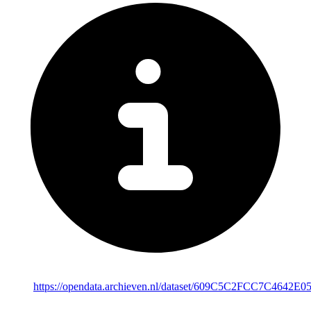
https://opendata.archieven.nl/dataset/609C5C2FCC7C4642