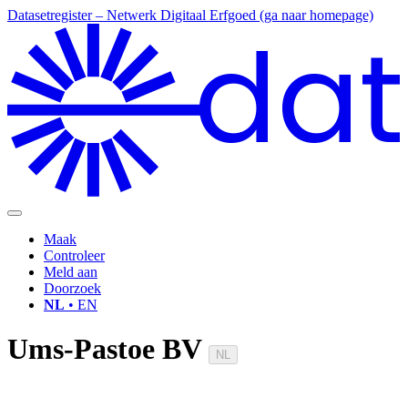
Datasetregister – Netwerk Digitaal Erfgoed (ga naar homepage)
dat
Maak
Controleer
Meld aan
Doorzoek
NL
• EN
Ums-Pastoe BV
NL