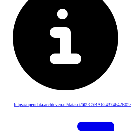
https://opendata.archieven.nl/dataset/609C5BA624374642E