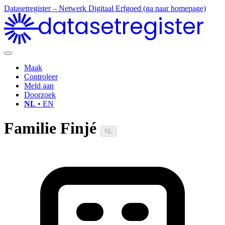
Datasetregister – Netwerk Digitaal Erfgoed (ga naar homepage)
datasetregister
Maak
Controleer
Meld aan
Doorzoek
NL
• EN
Familie Finjé
NL