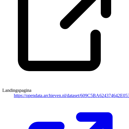
Landingspagina
https://opendata.archieven.nl/dataset/609C5BA624374642E