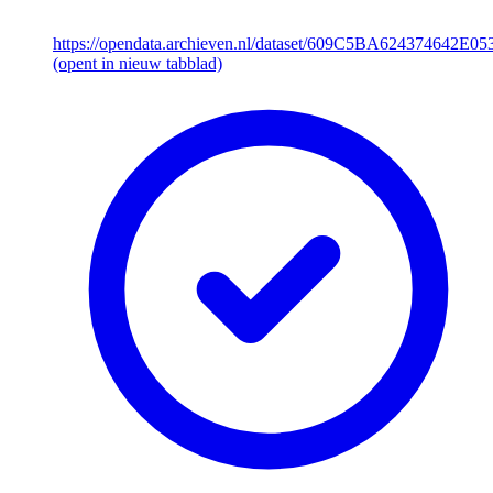
https://opendata.archieven.nl/dataset/609C5BA624374642E
(opent in nieuw tabblad)