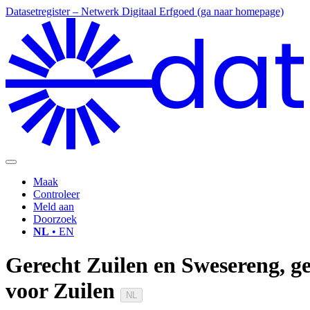
Datasetregister – Netwerk Digitaal Erfgoed (ga naar homepage)
dat
Maak
Controleer
Meld aan
Doorzoek
NL
• EN
Gerecht Zuilen en Swesereng, g
voor Zuilen
NL