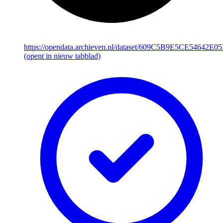
https://opendata.archieven.nl/dataset/609C5B9E5CE54642
(opent in nieuw tabblad)