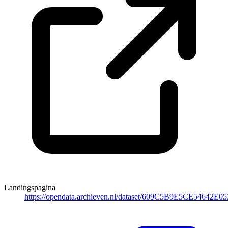
Landingspagina
https://opendata.archieven.nl/dataset/609C5B9E5CE54642