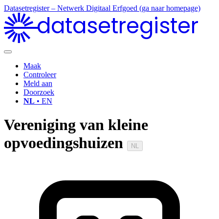
Datasetregister – Netwerk Digitaal Erfgoed (ga naar homepage)
datasetregister
Maak
Controleer
Meld aan
Doorzoek
NL
• EN
Vereniging van kleine
opvoedingshuizen
NL