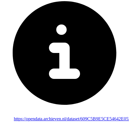
https://opendata.archieven.nl/dataset/609C5B9E5CE54642