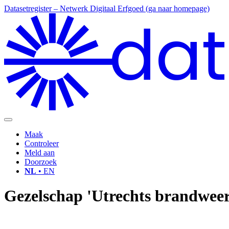
Datasetregister – Netwerk Digitaal Erfgoed (ga naar homepage)
dat
Maak
Controleer
Meld aan
Doorzoek
NL
• EN
Gezelschap 'Utrechts brandwee