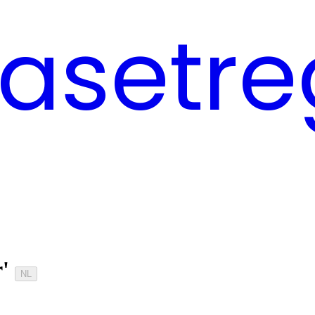
asetre
r'
NL