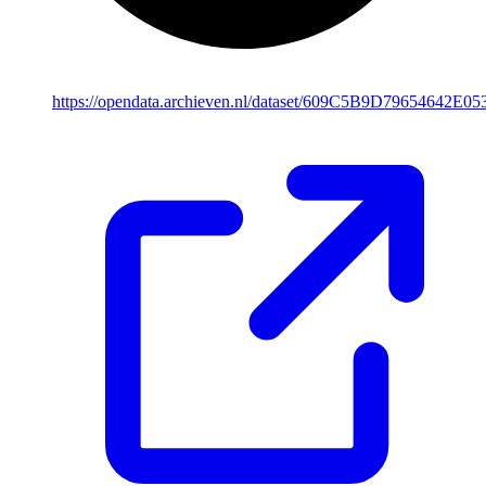
https://opendata.archieven.nl/dataset/609C5B9D79654642E