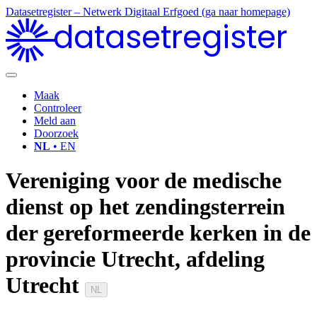
Datasetregister – Netwerk Digitaal Erfgoed (ga naar homepage)
datasetregister
Maak
Controleer
Meld aan
Doorzoek
NL
• EN
Vereniging voor de medische
dienst op het zendingsterrein
der gereformeerde kerken in de
provincie Utrecht, afdeling
Utrecht
NL