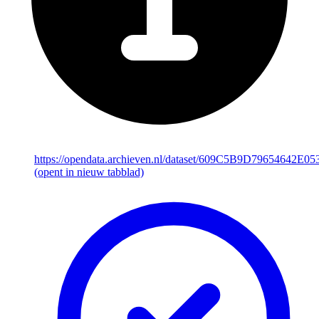
https://opendata.archieven.nl/dataset/609C5B9D79654642E
(opent in nieuw tabblad)