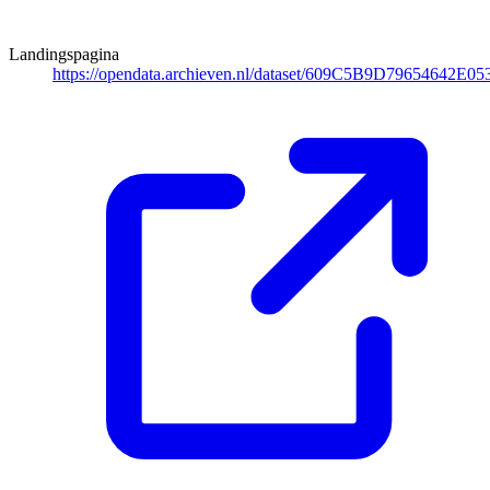
Landingspagina
https://opendata.archieven.nl/dataset/609C5B9D79654642E