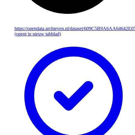
https://opendata.archieven.nl/dataset/609C5B9A6AA64642
(opent in nieuw tabblad)