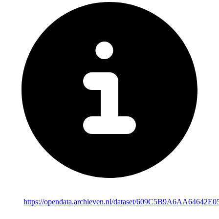
https://opendata.archieven.nl/dataset/609C5B9A6AA64642