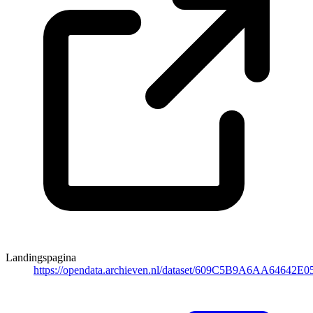
Landingspagina
https://opendata.archieven.nl/dataset/609C5B9A6AA64642