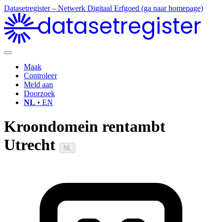
Datasetregister – Netwerk Digitaal Erfgoed (ga naar homepage)
datasetregister
Maak
Controleer
Meld aan
Doorzoek
NL
• EN
Kroondomein rentambt
Utrecht
NL