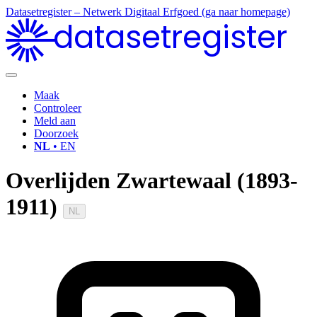
Datasetregister – Netwerk Digitaal Erfgoed (ga naar homepage)
datasetregister
Maak
Controleer
Meld aan
Doorzoek
NL
• EN
Overlijden Zwartewaal (1893-
1911)
NL