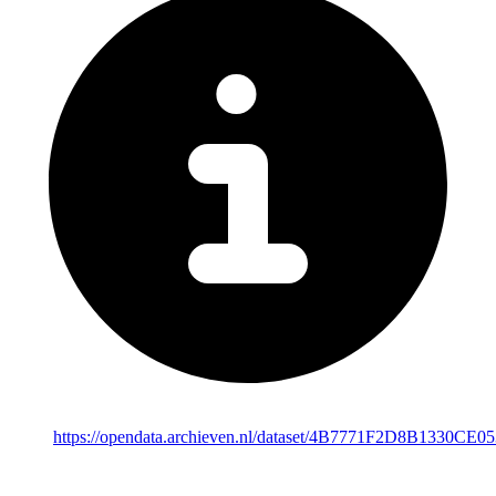
https://opendata.archieven.nl/dataset/4B7771F2D8B1330CE