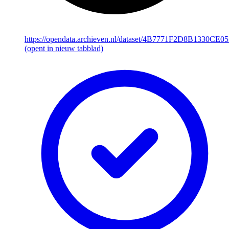
https://opendata.archieven.nl/dataset/4B7771F2D8B1330CE
(opent in nieuw tabblad)