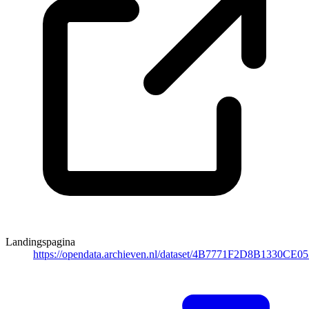
Landingspagina
https://opendata.archieven.nl/dataset/4B7771F2D8B1330CE