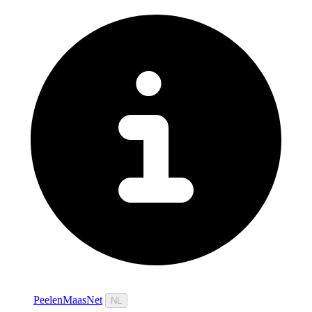
PeelenMaasNet
NL