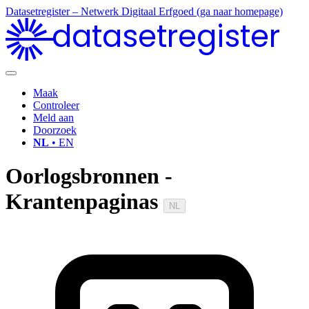
Datasetregister – Netwerk Digitaal Erfgoed (ga naar homepage)
datasetregister
Maak
Controleer
Meld aan
Doorzoek
NL
• EN
Oorlogsbronnen -
Krantenpaginas
NL