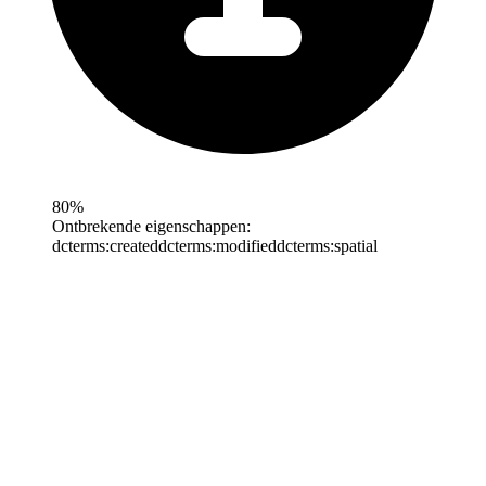
80%
Ontbrekende eigenschappen:
dcterms:created
dcterms:modified
dcterms:spatial