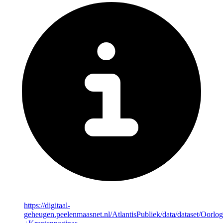
https://digitaal-
geheugen.peelenmaasnet.nl/AtlantisPubliek/data/dataset/Oorlo