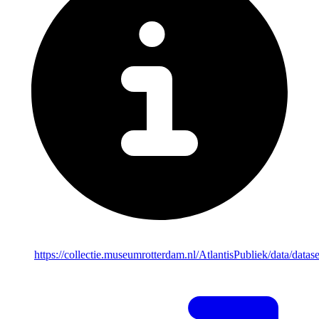
https://collectie.museumrotterdam.nl/AtlantisPubliek/data/dat