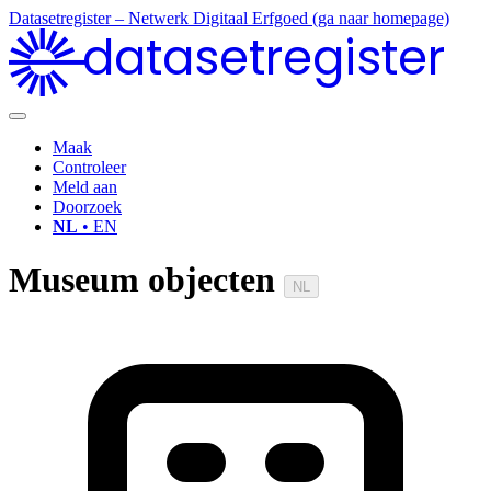
Datasetregister – Netwerk Digitaal Erfgoed (ga naar homepage)
datasetregister
Maak
Controleer
Meld aan
Doorzoek
NL
• EN
Museum objecten
NL