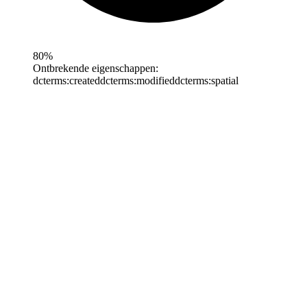
80%
Ontbrekende eigenschappen:
dcterms:created
dcterms:modified
dcterms:spatial