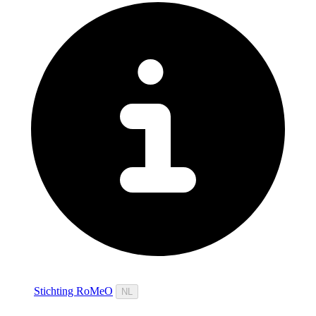
Stichting RoMeO
NL