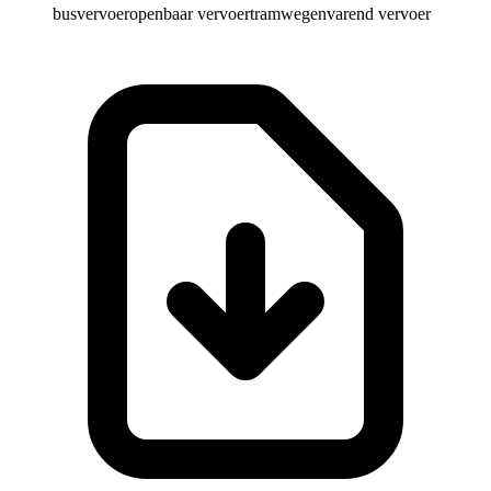
busvervoer
openbaar vervoer
tramwegen
varend vervoer