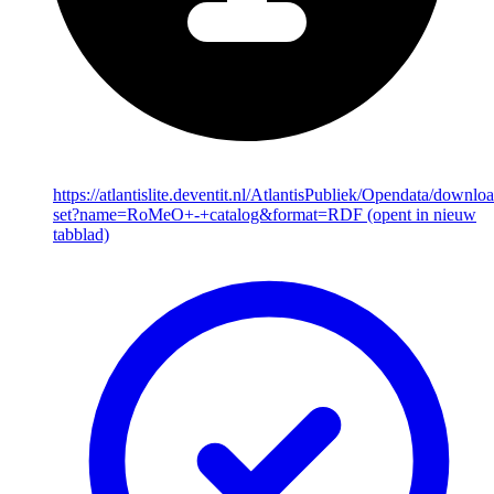
https://atlantislite.deventit.nl/AtlantisPubliek/Opendata/downlo
set?name=RoMeO+-+catalog&format=RDF
(opent in nieuw
tabblad)