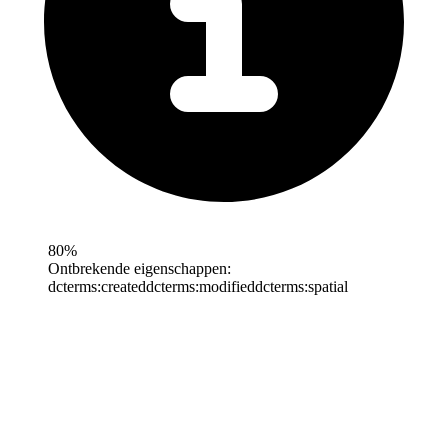
80%
Ontbrekende eigenschappen:
dcterms:created
dcterms:modified
dcterms:spatial