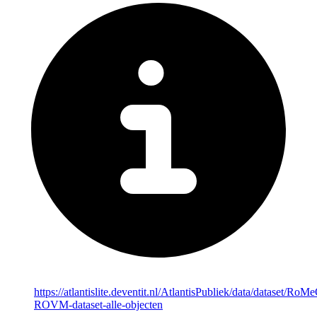
https://atlantislite.deventit.nl/AtlantisPubliek/data/dataset/RoM
ROVM-dataset-alle-objecten