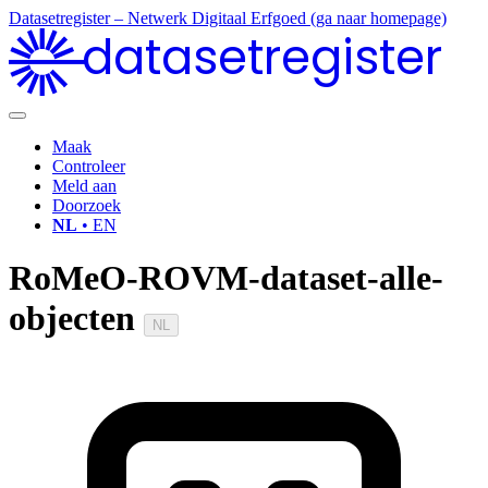
Datasetregister – Netwerk Digitaal Erfgoed (ga naar homepage)
datasetregister
Maak
Controleer
Meld aan
Doorzoek
NL
• EN
RoMeO-ROVM-dataset-alle-
objecten
NL